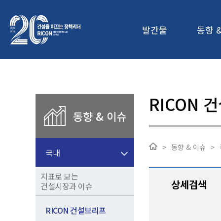
발간물
동향 
RICON 
동향 & 이슈
>
동향 & 이슈
>
국내
지표로 보는
상세검색
건설시장과 이슈
RICON 건설브리프